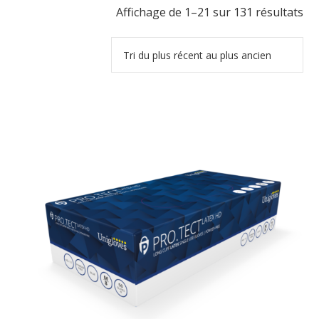
Tri
Affichage de 1–21 sur 131 résultats
du
pl
ré
au
pl
an