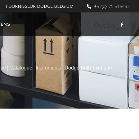
FOURNISSEUR DODGE BELGIUM
+32(0)475 313432
IENS
gue
Catalogue
Instruments
Dodge Bulb Syringue