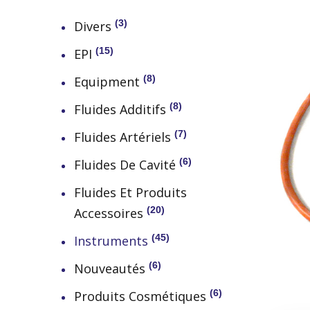
3
Divers
15
EPI
8
Equipment
8
Fluides Additifs
7
Fluides Artériels
6
Fluides De Cavité
Fluides Et Produits
20
Accessoires
45
Instruments
6
Nouveautés
6
Produits Cosmétiques