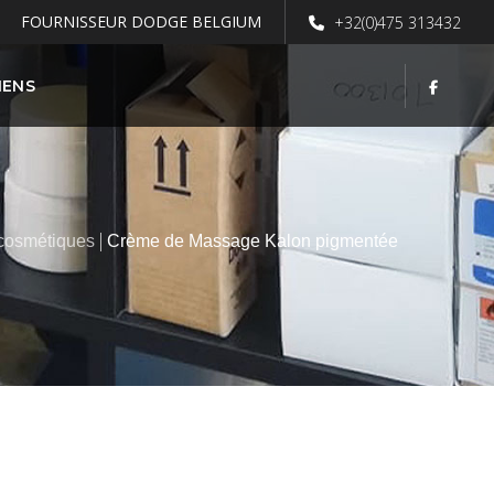
FOURNISSEUR DODGE BELGIUM
+32(0)475 313432
IENS
 cosmétiques
Crème de Massage Kalon pigmentée