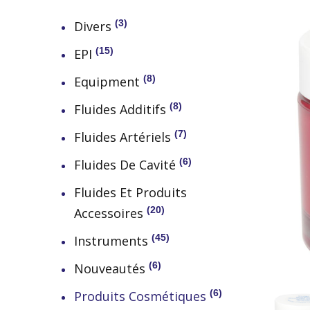
3
Divers
15
EPI
8
Equipment
8
Fluides Additifs
7
Fluides Artériels
6
Fluides De Cavité
Fluides Et Produits
20
Accessoires
45
Instruments
6
Nouveautés
6
Produits Cosmétiques