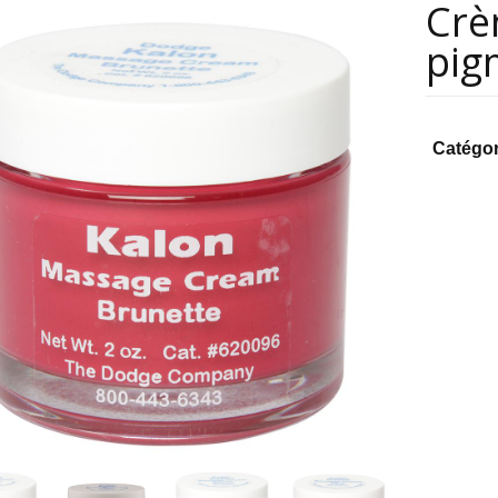
Crè
pig
Catégor