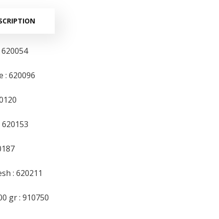
SCRIPTION
: 620054
e : 620096
20120
: 620153
0187
esh : 620211
00 gr : 910750