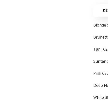
DE
Blonde 
Brunett
Tan : 6
Suntan 
Pink 62
Deep Fl
White 3