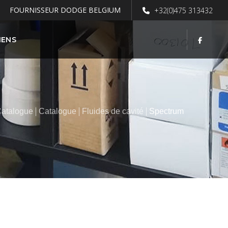
FOURNISSEUR DODGE BELGIUM
+32(0)475 313432
IENS
atalogue
Catalogue
Fluides de cavité
Spectrum