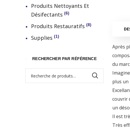
Produits Nettoyants Et
6
Désifectants
8
Produits Restauratifs
DE
1
Supplies
Après pl
composan
RECHERCHER PAR RÉFÉRENCE
du marc
Imaginez
Recherche
plus un 
pour :
Excellan
couvrir 
un désod
Il est t
Très eff